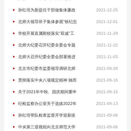
申有关纪律的通知
孙红培为新提任干部做集体廉政
2021-12-25
谈话
北师大领导班子集体参观“铁纪忠
2021-12-01
魂——中国共产党100年纪律建
学校开展直属附校落实“双减”工
2021-11-29
设专题展览”
作专项检查
北师大纪委召开纪委全委会专题
2021-11-22
学习十九届六中全会精神
北师大召开纪委全委会部署推进
2021-11-03
巡视整改和监督工作
北京市纪委市监委领导调研北师
2021-09-28
大中央巡视整改监督工作
贯彻落实中央八项规定精神 驰而
2021-09-16
不息纠治“四风”问题
关于2021年中秋、国庆期间重申
2021-09-15
有关纪律的通知
纪检监察办公室关于选拔2022年
2021-09-13
学生事务助理的通知
孙红培带队检查监督开学迎新疫
2021-09-06
情防控工作
中央第三巡视组向北京师范大学
2021-09-06