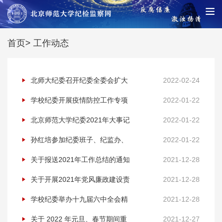
首页
> 工作动态
北师大纪委召开纪委全委会扩大
2022-02-24
会 学习中央纪委十九届六次全会
学校纪委开展疫情防控工作专项
2022-01-22
精神
监督检查
北京师范大学纪委2021年大事记
2022-01-22
孙红培参加纪委班子、纪监办、
2022-01-22
巡视办党史学习教育专题民主生
关于报送2021年工作总结的通知
2021-12-28
活会及党支部组织生活会
关于开展2021年党风廉政建设责
2021-12-28
任制 检查考核自查自评工作的通
学校纪委举办十九届六中全会精
2021-12-28
知
神专题辅导报告会
关于 2022 年元旦、春节期间重
2021-12-27